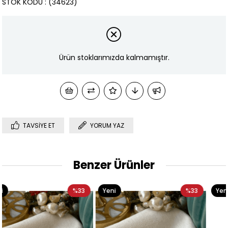
STOK KODU
(34623)
Ürün stoklarımızda kalmamıştır.
TAVSIYE ET
YORUM YAZ
Benzer Ürünler
3
Yeni
%33
Yeni
%3
Ürün
Ürün