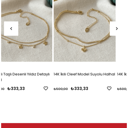
ylı
14K İkili Cleef Model Suyolu Halhal
14K İkili Mini Taşlı Dorikalı Halhal
₺333,33
₺333,33
₺500,00
₺500,00