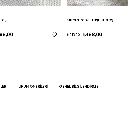
Broş
Kırmızı Renkli Taşlı Fil Broş
88,00
₺188,00
₺313,00
LERI
ÜRÜN ÖNERILERI
GENEL BILGILENDIRME