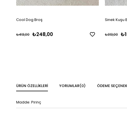
Cool Dog Broş
Sinek Kuşu 
₺248,00
₺1
₺413,00
₺313,00
ÜRÜN ÖZELLIKLERI
YORUMLAR
(0)
ÖDEME SEÇENEK
Madde: Pirinç