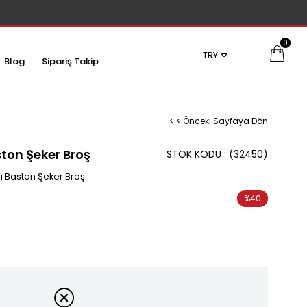
0
TRY
Blog
Sipariş Takip
< < Önceki Sayfaya Dön
ston Şeker Broş
STOK KODU
(32450)
ı Baston Şeker Broş
%
40
İndirim