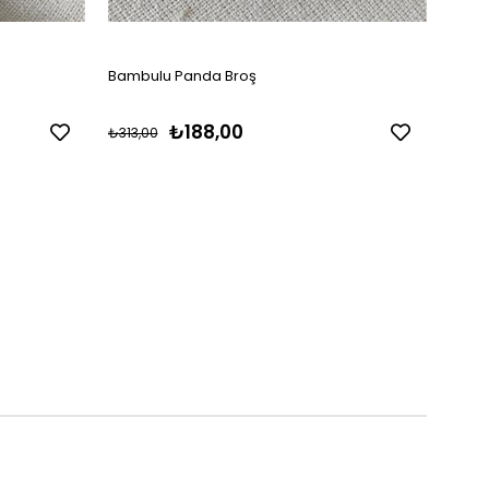
Bambulu Panda Broş
Silve
₺188,00
₺313,00
₺354,