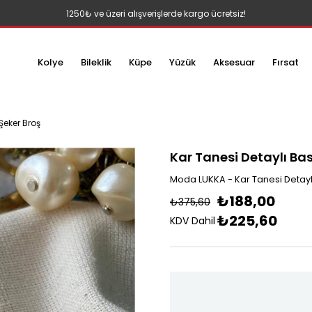
1250₺ ve üzeri alışverişlerde kargo ücretsiz!
Kolye
Bileklik
Küpe
Yüzük
Aksesuar
Fırsat
Şeker Broş
Kar Tanesi Detaylı Ba
Moda LUKKA - Kar Tanesi Detayl
₺188,00
₺375,60
₺225,60
KDV Dahil