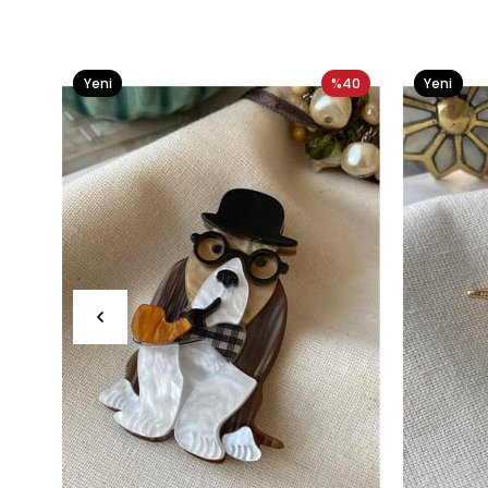
Yeni
%40
Yeni
Ürün
Ürün