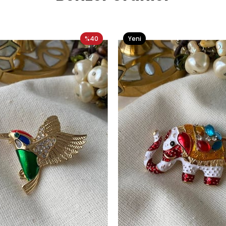
%40
Yeni
Ürün