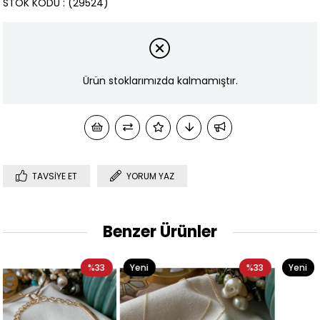
STOK KODU
(29524)
Ürün stoklarımızda kalmamıştır.
TAVSIYE ET
YORUM YAZ
Benzer Ürünler
3
Yeni
%33
Yeni
%33
Ürün
Ürün