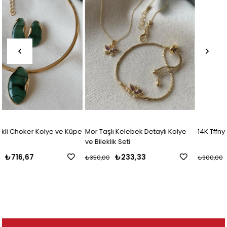
üpe
Mor Taşlı Kelebek Detaylı Kolye
14K Tffny Set
ve Bileklik Seti
₺233,33
₺600,00
₺350,00
₺900,00