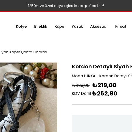
1250₺ ve üzeri alışverişlerde kargo ücretsiz!
Kolye
Bileklik
Küpe
Yüzük
Aksesuar
Fırsat
 Siyah Köpek Çanta Charmı
Kordon Detaylı Siyah
Moda LUKKA - Kordon Detaylı S
₺219,00
₺438,00
₺262,80
KDV Dahil