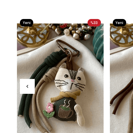
Yeni
%33
Yeni
Ürün
Ürün