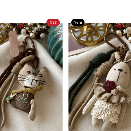
%33
Yeni
Ürün