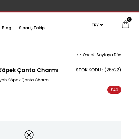
0
TRY
Blog
Sipariş Takip
< < Önceki Sayfaya Dön
 Köpek Çanta Charmı
STOK KODU
(26522)
iyah Köpek Çanta Charmı
%
40
İndirim