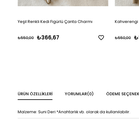
Yeşil Renkli Kedi Figürlü Çanta Charmı
Kahverengi 
₺366,67
₺
₺550,00
₺550,00
ÜRÜN ÖZELLIKLERI
YORUMLAR
(0)
ÖDEME SEÇENEK
Malzeme: Suni Deri *Anahtarlık vb. olarak da kullanılabilir.