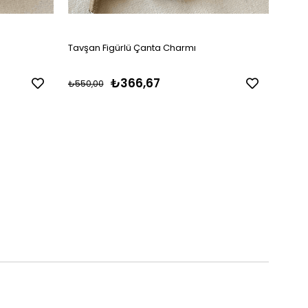
Tavşan Figürlü Çanta Charmı
Çikol
Çant
₺366,67
₺550,00
₺288,