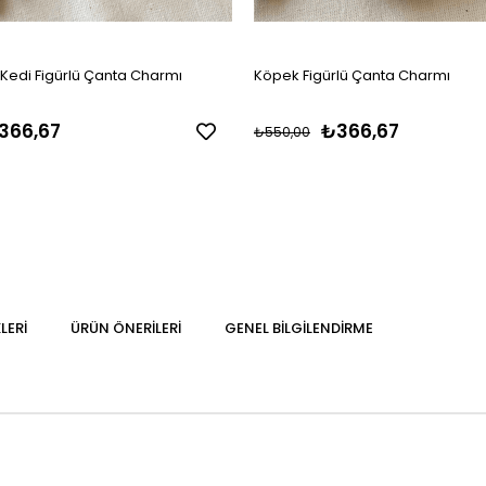
Kedi Figürlü Çanta Charmı
Köpek Figürlü Çanta Charmı
366,67
₺366,67
₺550,00
LERI
ÜRÜN ÖNERILERI
GENEL BILGILENDIRME