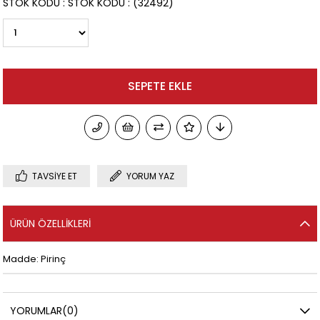
STOK KODU
STOK KODU
(32492)
TAVSIYE ET
YORUM YAZ
ÜRÜN ÖZELLIKLERI
Madde: Pirinç
YORUMLAR
(0)