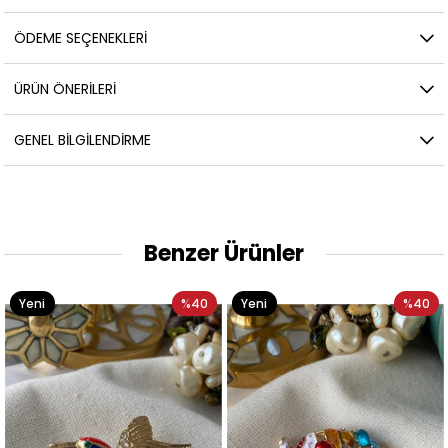
ÖDEME SEÇENEKLERI
ÜRÜN ÖNERILERI
GENEL BILGILENDIRME
Benzer Ürünler
Yeni
%40
Yeni
%40
Ürün
Ürün