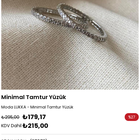
Minimal Tamtur Yüzük
Moda LUKKA - Minimal Tamtur Yüzük
₺179,17
₺295,00
%
27
₺215,00
İndirim
KDV Dahil