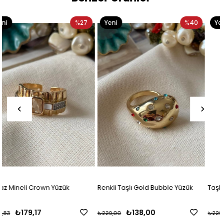
27
Yeni
%40
Yeni
%
Ürün
Ürün
Renkli Taşlı Gold Bubble Yüzük
Taşlı Sarmal Tasarım Yüzük
₺138,00
₺162,50
₺229,00
₺229,17