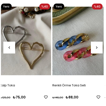
%40
Yeni
%40
Yeni
%
Ürün
Ürün
Renkli Örme Toka Seti
Çift Kanatlı Kelebek Toka
₺88,00
₺162,50
₺146,00
₺229,17