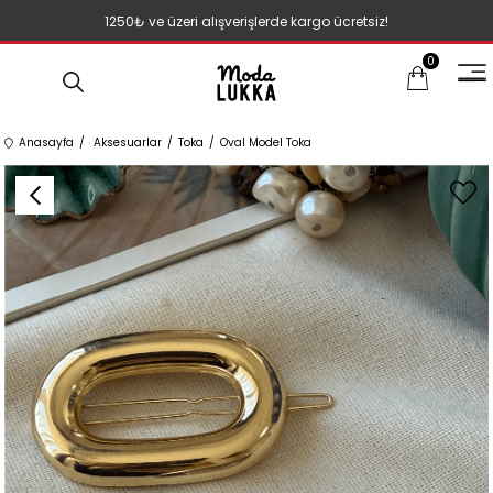
1250₺ ve üzeri alışverişlerde kargo ücretsiz!
0
Anasayfa
Aksesuarlar
Toka
Oval Model Toka