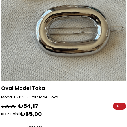
Oval Model Toka
Moda LUKKA - Oval Model Toka
₺54,17
₺96,00
%
32
₺65,00
İndirim
KDV Dahil