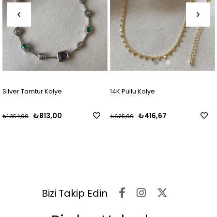
Silver Tamtur Kolye
14K Pullu Kolye
₺813,00
₺416,67
₺1.354,00
₺625,00
Bizi Takip Edin