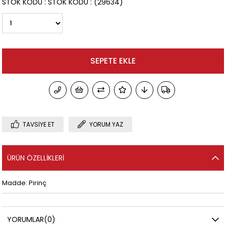
STOK KODU
STOK KODU
(29634)
TAVSIYE ET
YORUM YAZ
ÜRÜN ÖZELLIKLERI
Madde: Pirinç
YORUMLAR
(0)