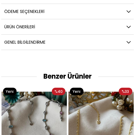
ÖDEME SEÇENEKLERI
ÜRÜN ÖNERILERI
GENEL BILGILENDIRME
Benzer Ürünler
Yeni
%40
Yeni
%33
Ürün
Ürün