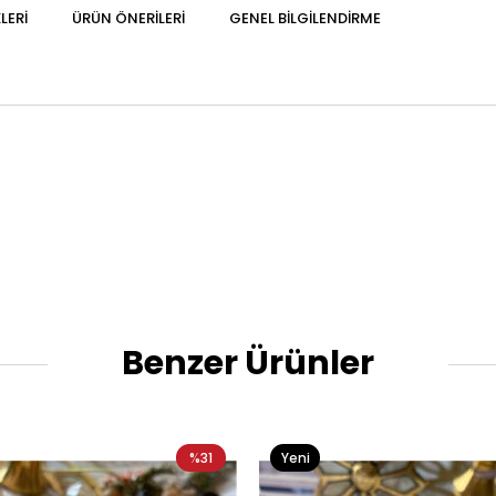
LERI
ÜRÜN ÖNERILERI
GENEL BILGILENDIRME
Benzer Ürünler
%31
Yeni
Ürün