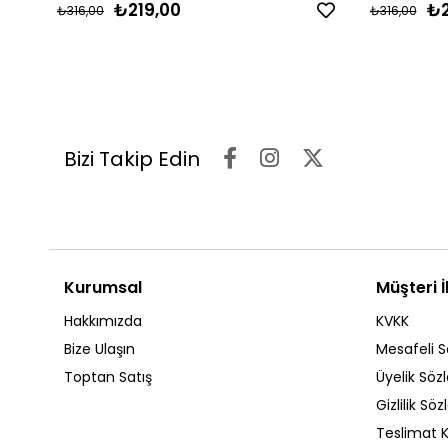
₺219,00
₺2
₺316,00
₺316,00
Bizi Takip Edin
Kurumsal
Müşteri İl
Hakkımızda
KVKK
Bize Ulaşın
Mesafeli S
Toptan Satış
Üyelik Söz
Gizlilik Sö
Teslimat K