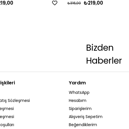
19,00
₺219,00
₺316,00
Bizden
Haberler
işkileri
Yardım
WhatsApp
atış Sözleşmesi
Hesabım
leşmesi
Siparişlerim
zleşmesi
Alışveriş Sepetim
oşulları
Beğendiklerim