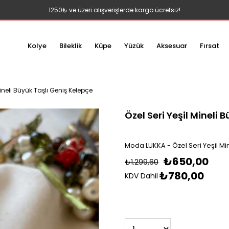
1250₺ ve üzeri alışverişlerde kargo ücretsiz!
Kolye
Bileklik
Küpe
Yüzük
Aksesuar
Fırsat
Mineli Büyük Taşlı Geniş Kelepçe
Özel Seri Yeşil Mineli 
Moda LUKKA - Özel Seri Yeşil Mi
₺650,00
₺1.299,60
₺780,00
KDV Dahil