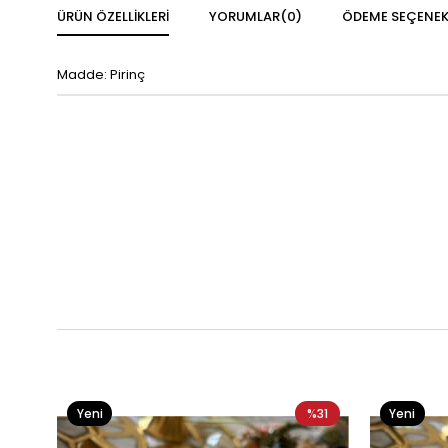
ÜRÜN ÖZELLIKLERI
YORUMLAR
(0)
ÖDEME SEÇENEK
Madde: Pirinç
Yeni
%31
Yeni
Ürün
Ürün