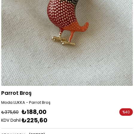
Parrot Broş
Moda LUKKA - Parrot Broş
₺188,00
₺375,60
%
40
₺225,60
İndirim
KDV Dahil