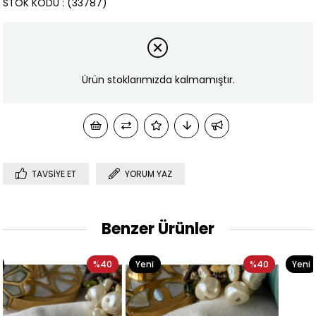
STOK KODU
(33787)
Ürün stoklarımızda kalmamıştır.
TAVSIYE ET
YORUM YAZ
Benzer Ürünler
0
Yeni
%40
Yeni
%4
Ürün
Ürün