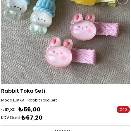
Rabbit Toka Seti
Moda LUKKA- Rabbit Toka Seti
₺56,00
₺112,80
%
40
₺67,20
İndirim
KDV Dahil