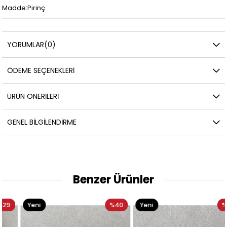
Madde:Pirinç
YORUMLAR
(0)
ÖDEME SEÇENEKLERI
ÜRÜN ÖNERILERI
GENEL BILGILENDIRME
Benzer Ürünler
Yeni
%40
Yeni
%40
Ürün
Ürün