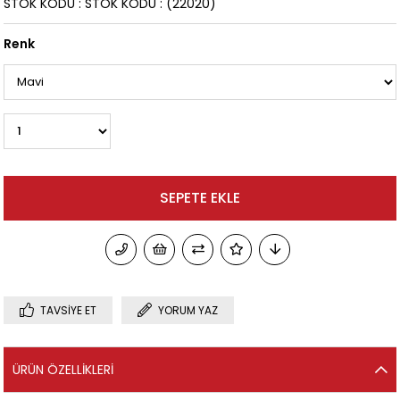
STOK KODU
STOK KODU
(22020)
Renk
TAVSIYE ET
YORUM YAZ
ÜRÜN ÖZELLIKLERI