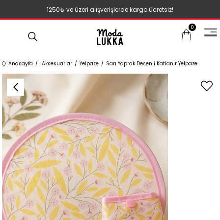
1250₺ ve üzeri alışverişlerde kargo ücretsiz!
0
Anasayfa
Aksesuarlar
Yelpaze
Sarı Yaprak Desenli Katlanır Yelpaze