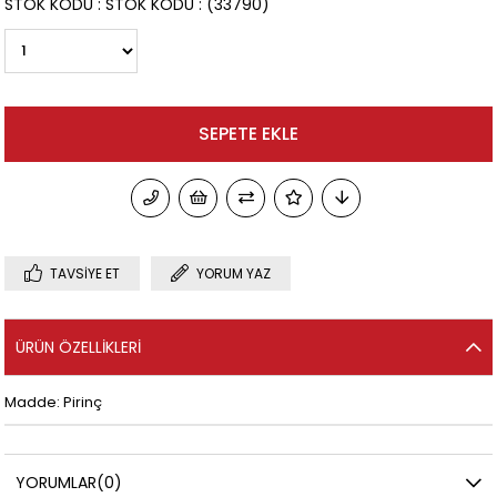
STOK KODU
STOK KODU
(33790)
TAVSIYE ET
YORUM YAZ
ÜRÜN ÖZELLIKLERI
Madde: Pirinç
YORUMLAR
(0)