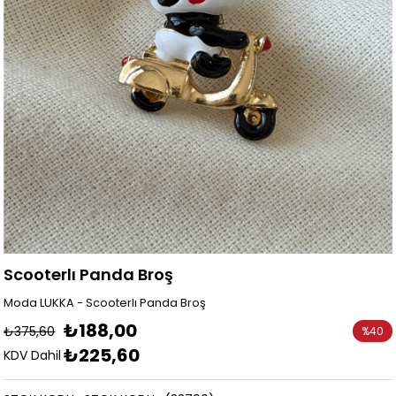
Scooterlı Panda Broş
Moda LUKKA - Scooterlı Panda Broş
₺188,00
₺375,60
%
40
₺225,60
İndirim
KDV Dahil