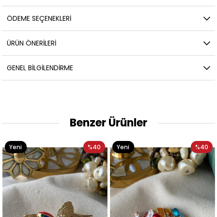
ÖDEME SEÇENEKLERI
ÜRÜN ÖNERILERI
GENEL BILGILENDIRME
Benzer Ürünler
Yeni
%40
Yeni
%40
Ürün
Ürün