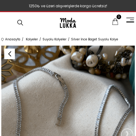
1250₺ ve üzeri alışverişlerde kargo ücretsiz!
0
Anasayfa
Kolyeler
Suyolu Kolyeler
Silver İnce Baget Suyolu Kolye
›