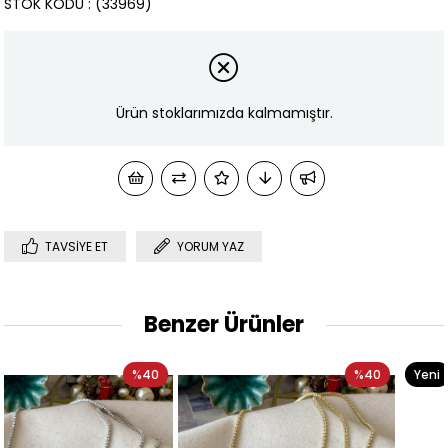
STOK KODU
(33969)
Ürün stoklarımızda kalmamıştır.
TAVSIYE ET
YORUM YAZ
Benzer Ürünler
0
%40
Yeni
%3
Ürün