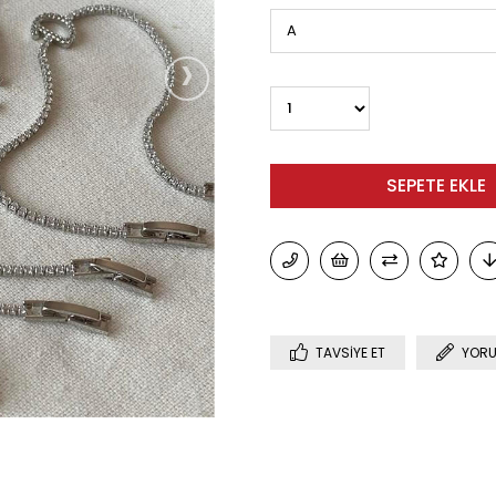
›
TAVSIYE ET
YORU