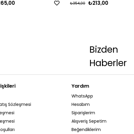
165,00
₺213,00
₺354,00
Bizden
Haberler
işkileri
Yardım
WhatsApp
atış Sözleşmesi
Hesabım
leşmesi
Siparişlerim
zleşmesi
Alışveriş Sepetim
oşulları
Beğendiklerim