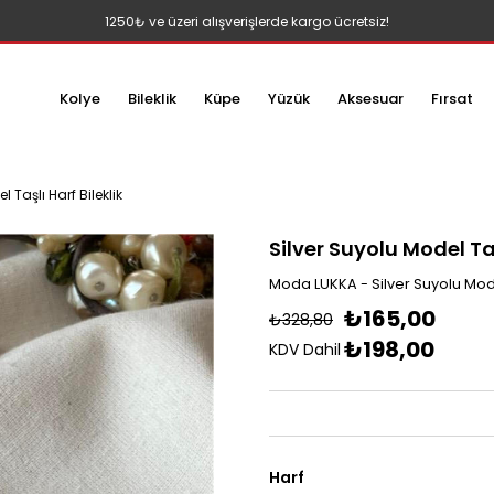
1250₺ ve üzeri alışverişlerde kargo ücretsiz!
Kolye
Bileklik
Küpe
Yüzük
Aksesuar
Fırsat
 Taşlı Harf Bileklik
Silver Suyolu Model Taş
Moda LUKKA - Silver Suyolu Model
₺165,00
₺328,80
₺198,00
KDV Dahil
Harf