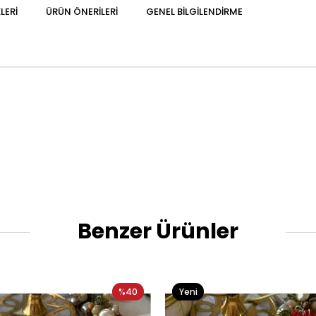
LERI
ÜRÜN ÖNERILERI
GENEL BILGILENDIRME
Benzer Ürünler
%40
Yeni
Ürün