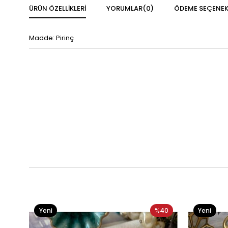
ÜRÜN ÖZELLIKLERI
YORUMLAR
(0)
ÖDEME SEÇENEK
Madde: Pirinç
Yeni
%40
Yeni
Ürün
Ürün