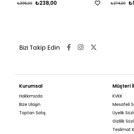
₺238,00
₺
₺396,00
₺274,00
Bizi Takip Edin
Kurumsal
Müşteri İl
Hakkımızda
KVKK
Bize Ulaşın
Mesafeli S
Toptan Satış
Üyelik Söz
Gizlilik Sö
Teslimat K