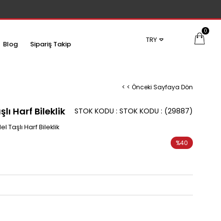
0
TRY
Blog
Sipariş Takip
< < Önceki Sayfaya Dön
lı Harf Bileklik
STOK KODU
STOK KODU
(29887)
 Taşlı Harf Bileklik
%
40
İndirim