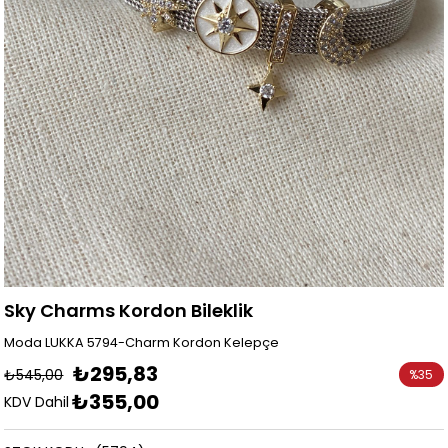
Sky Charms Kordon Bileklik
Moda LUKKA 5794-Charm Kordon Kelepçe
₺295,83
₺545,00
%
35
₺355,00
İndirim
KDV Dahil