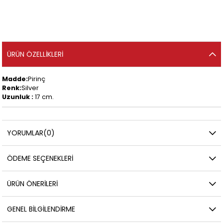
ÜRÜN ÖZELLIKLERI
Madde:
Pirinç
Renk:
Silver
Uzunluk :
17 cm.
YORUMLAR
(0)
ÖDEME SEÇENEKLERI
ÜRÜN ÖNERILERI
GENEL BILGILENDIRME