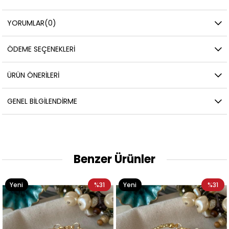
YORUMLAR
(0)
ÖDEME SEÇENEKLERI
ÜRÜN ÖNERILERI
GENEL BILGILENDIRME
Benzer Ürünler
Yeni
%31
Yeni
%31
Ürün
Ürün