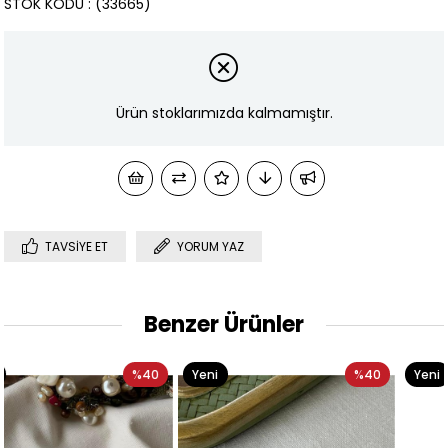
STOK KODU
(33665)
Ürün stoklarımızda kalmamıştır.
TAVSIYE ET
YORUM YAZ
Benzer Ürünler
0
Yeni
%40
Yeni
%29
Ürün
Ürün