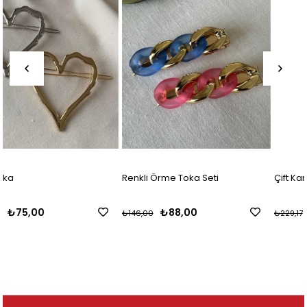
Renkli Örme Toka Seti
Çift Kanatlı Kelebek Toka
₺88,00
₺162,50
₺146,00
₺229,17