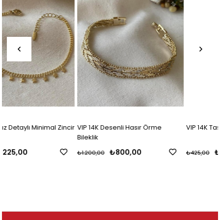
cir
VIP 14K Desenli Hasır Örme
VIP 14K Taşlı Kelebek Bileklik
Bileklik
₺800,00
₺255,00
₺1.200,00
₺425,00