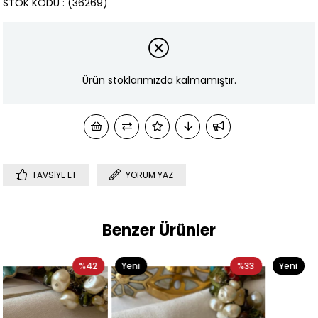
STOK KODU
(36269)
Ürün stoklarımızda kalmamıştır.
TAVSIYE ET
YORUM YAZ
Benzer Ürünler
Yeni
%33
Yeni
%40
Ürün
Ürün