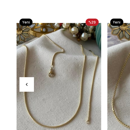
Yeni
%29
Yeni
Ürün
Ürün