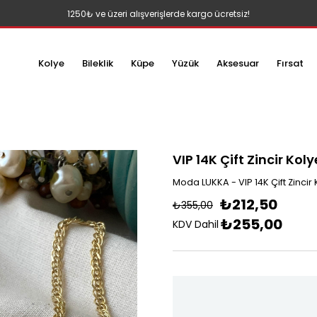
1250₺ ve üzeri alışverişlerde kargo ücretsiz!
Kolye
Bileklik
Küpe
Yüzük
Aksesuar
Fırsat
VIP 14K Çift Zincir Koly
Moda LUKKA - VIP 14K Çift Zincir
₺212,50
₺355,00
₺255,00
KDV Dahil