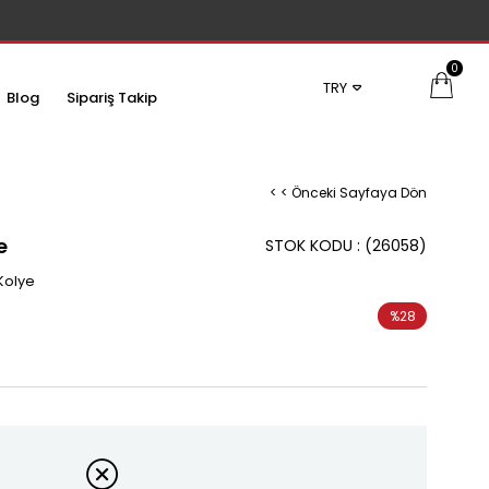
0
TRY
Blog
Sipariş Takip
< < Önceki Sayfaya Dön
e
STOK KODU
(26058)
 Kolye
%
28
İndirim