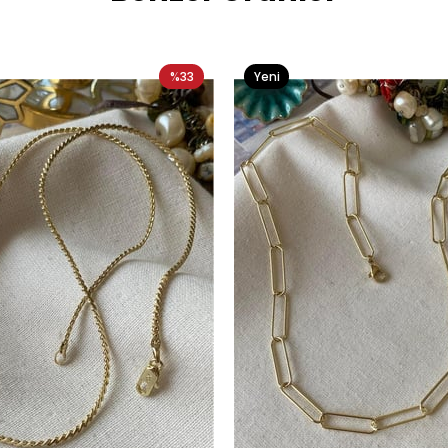
%33
Yeni
Ürün