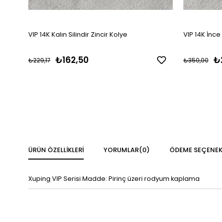
VIP 14K Kalın Silindir Zincir Kolye
VIP 14K İnce
₺162,50
₺
₺229,17
₺350,00
ÜRÜN ÖZELLIKLERI
YORUMLAR
(0)
ÖDEME SEÇENEK
Xuping VIP Serisi Madde: Pirinç üzeri rodyum kaplama