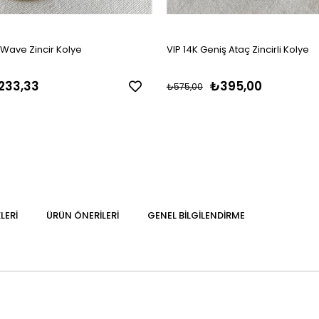
 Wave Zincir Kolye
VIP 14K Geniş Ataç Zincirli Kolye
233,33
₺395,00
₺575,00
LERI
ÜRÜN ÖNERILERI
GENEL BILGILENDIRME