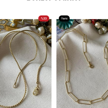
%33
Yeni
Ürün