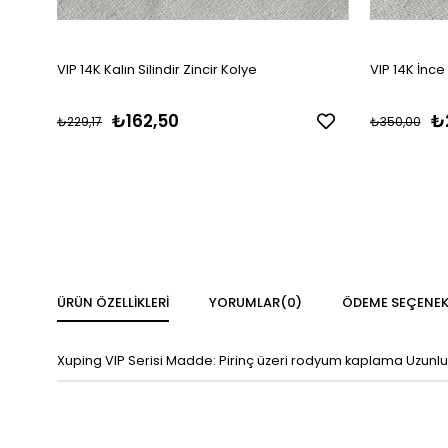
VIP 14K Kalın Silindir Zincir Kolye
VIP 14K İnce
₺162,50
₺
₺229,17
₺350,00
ÜRÜN ÖZELLIKLERI
YORUMLAR
(0)
ÖDEME SEÇENEK
Xuping VIP Serisi Madde: Pirinç üzeri rodyum kaplama Uzunlu