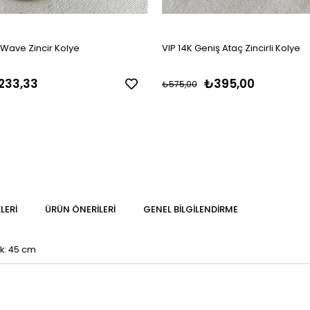
 Wave Zincir Kolye
VIP 14K Geniş Ataç Zincirli Kolye
233,33
₺395,00
₺575,00
LERI
ÜRÜN ÖNERILERI
GENEL BILGILENDIRME
k: 45 cm