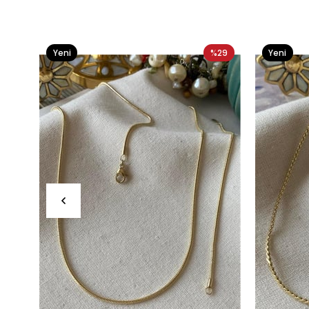
Yeni
%29
Yeni
Ürün
Ürün