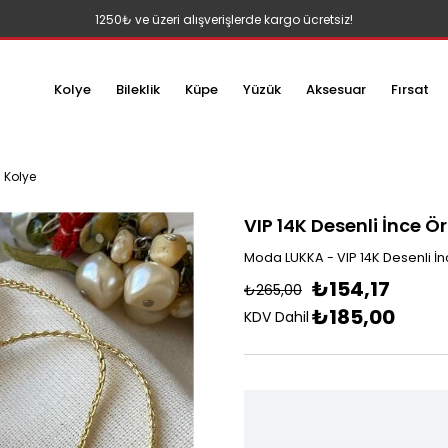
1250₺ ve üzeri alışverişlerde kargo ücretsiz!
Kolye
Bileklik
Küpe
Yüzük
Aksesuar
Fırsat
ü Kolye
VIP 14K Desenli İnce Ö
Moda LUKKA - VIP 14K Desenli İ
₺154,17
₺265,00
₺185,00
KDV Dahil