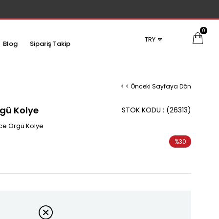
0
TRY
Blog
Sipariş Takip
< < Önceki Sayfaya Dön
rgü Kolye
STOK KODU
(26313)
nce Örgü Kolye
%
30
İndirim