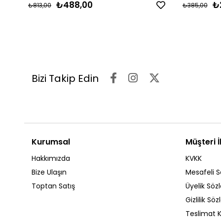
₺488,00
₺
₺813,00
₺385,00
Bizi Takip Edin
Kurumsal
Müşteri İl
Hakkımızda
KVKK
Bize Ulaşın
Mesafeli S
Toptan Satış
Üyelik Söz
Gizlilik Sö
Teslimat K