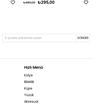
₺295,00
₺480,00
₺454,
GÖNDER
Hızlı Menü
Kolye
Bileklik
Küpe
Yüzük
Aksesuar