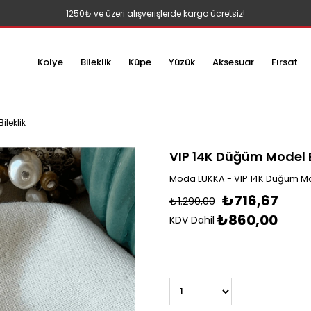
1250₺ ve üzeri alışverişlerde kargo ücretsiz!
Kolye
Bileklik
Küpe
Yüzük
Aksesuar
Fırsat
ileklik
VIP 14K Düğüm Model B
Moda LUKKA - VIP 14K Düğüm Mod
₺716,67
₺1.290,00
₺860,00
KDV Dahil