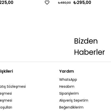
225,00
₺295,00
₺480,00
Bizden
Haberler
işkileri
Yardım
WhatsApp
atış Sözleşmesi
Hesabım
leşmesi
Siparişlerim
zleşmesi
Alışveriş Sepetim
oşulları
Beğendiklerim