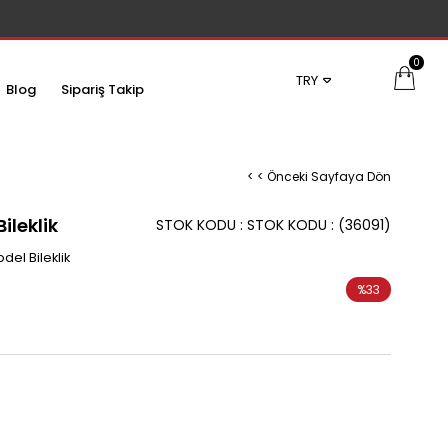
0
TRY
Blog
Sipariş Takip
< < Önceki Sayfaya Dön
ileklik
STOK KODU
STOK KODU
(36091)
el Bileklik
%
33
İndirim