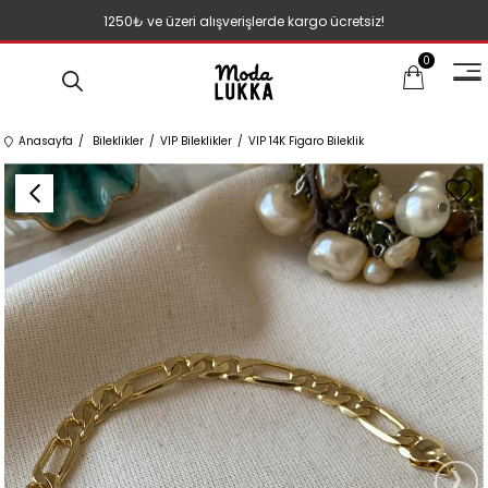
1250₺ ve üzeri alışverişlerde kargo ücretsiz!
0
Anasayfa
Bileklikler
VIP Bileklikler
VIP 14K Figaro Bileklik
›