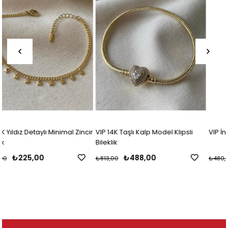
ncir
VIP 14K Taşlı Kalp Model Klipsli
VIP İnce Silver Suyolu Bileklik
Bileklik
₺488,00
₺295,00
₺813,00
₺480,00