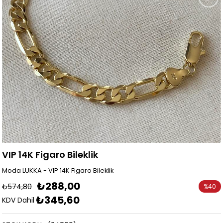
VIP 14K Figaro Bileklik
Moda LUKKA - VIP 14K Figaro Bileklik
₺288,00
₺574,80
%
40
₺345,60
İndirim
KDV Dahil