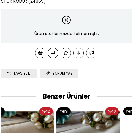
STOK KODU
(24869)
Ürün stoklarımızda kalmamıştır.
TAVSIYE ET
YORUM YAZ
Benzer Ürünler
2
Yeni
%40
Yeni
%3
Ürün
Ürün