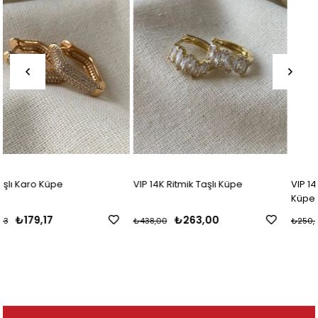
VIP 14K Ritmik Taşlı Küpe
VIP 14K Kesme Taşlı Mini Halka
Küpe
₺263,00
₺166,67
₺438,00
₺250,00