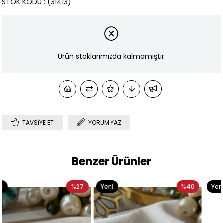
STOK KODU
(31413)
Ürün stoklarımızda kalmamıştır.
TAVSIYE ET
YORUM YAZ
Benzer Ürünler
27
Yeni
%40
Yeni
%3
Ürün
Ürün