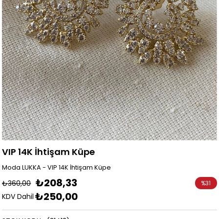
VIP 14K İhtişam Küpe
Moda LUKKA - VIP 14K İhtişam Küpe
₺208,33
₺360,00
%
31
₺250,00
İndirim
KDV Dahil