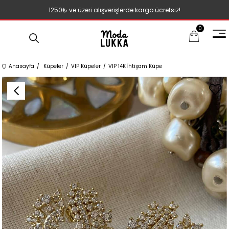
1250₺ ve üzeri alışverişlerde kargo ücretsiz!
0
Anasayfa
Küpeler
VIP Küpeler
VIP 14K İhtişam Küpe