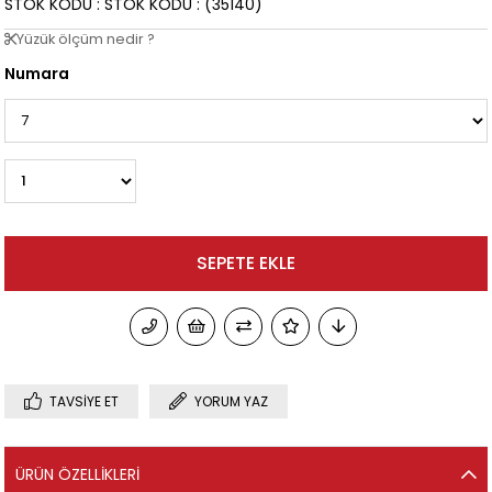
STOK KODU
STOK KODU
(35140)
Yüzük ölçüm nedir ?
Numara
TAVSIYE ET
YORUM YAZ
ÜRÜN ÖZELLIKLERI