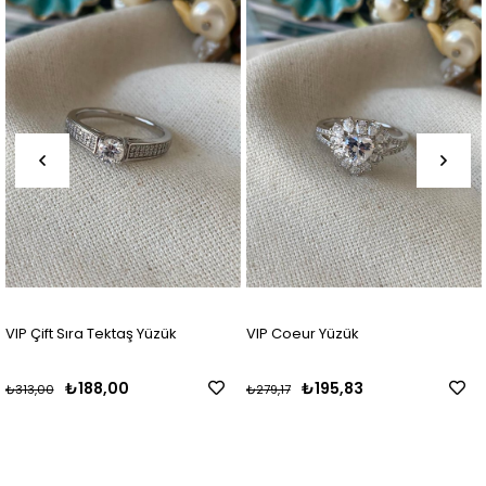
VIP Çift Sıra Tektaş Yüzük
VIP Coeur Yüzük
₺188,00
₺195,83
₺313,00
₺279,17