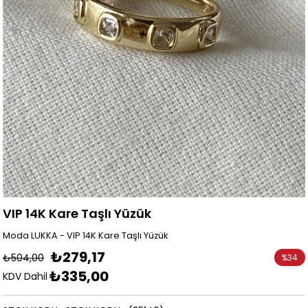
VIP 14K Kare Taşlı Yüzük
Moda LUKKA - VIP 14K Kare Taşlı Yüzük
₺279,17
₺504,00
%
34
₺335,00
İndirim
KDV Dahil