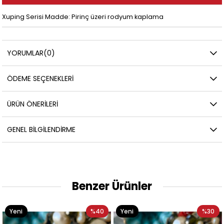
Xuping Serisi Madde: Pirinç üzeri rodyum kaplama
YORUMLAR
(0)
ÖDEME SEÇENEKLERI
ÜRÜN ÖNERILERI
GENEL BILGILENDIRME
Benzer Ürünler
Yeni
%40
Yeni
%30
Ürün
Ürün