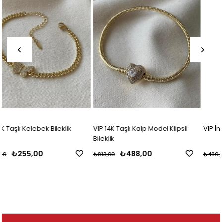
VIP 14K Taşlı Kalp Model Klipsli
VIP İnce Silver Suyolu Bileklik
Bileklik
₺488,00
₺295,00
₺813,00
₺480,00