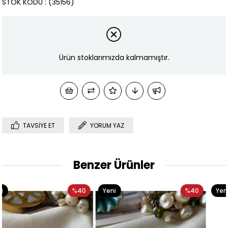
STOK KODU
(35156)
Ürün stoklarımızda kalmamıştır.
TAVSIYE ET
YORUM YAZ
Benzer Ürünler
0
Yeni
%40
Yeni
%39
Ürün
Ürün