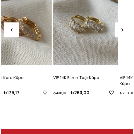
VIP 14K Ritmik Taşlı Küpe
VIP 14K Kesme Taşlı Mini Halka
Küpe
₺263,00
₺166,67
₺438,00
₺250,00