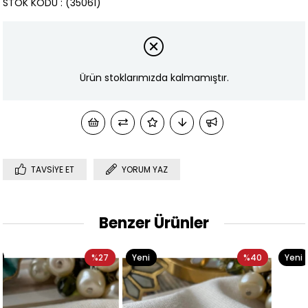
STOK KODU
(35061)
Ürün stoklarımızda kalmamıştır.
TAVSIYE ET
YORUM YAZ
Benzer Ürünler
Yeni
%40
Yeni
%33
Ürün
Ürün