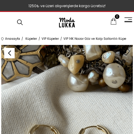
1250₺ ve üzeri alışverişlerde kargo ücretsiz!
0
Anasayfa
Küpeler
VIP Küpeler
VIP 14K Nazar Göz ve Kalp Sallantılı Küpe