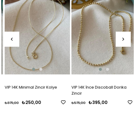
VIP 14K Minimal Zincir Kolye
VIP 14K İnce Discoball Dorika
Zincir
₺250,00
₺395,00
₺375,00
₺575,00