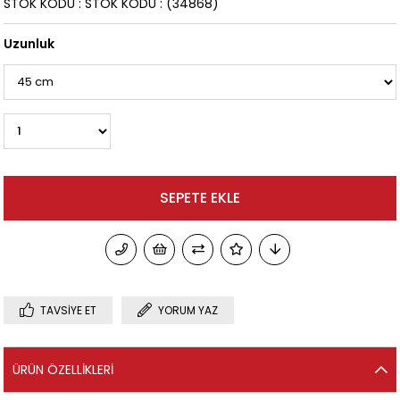
STOK KODU
STOK KODU
(34868)
Uzunluk
TAVSIYE ET
YORUM YAZ
ÜRÜN ÖZELLIKLERI