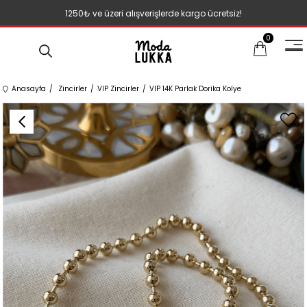
1250₺ ve üzeri alışverişlerde kargo ücretsiz!
0
Anasayfa
Zincirler
VIP Zincirler
VIP 14K Parlak Dorika Kolye