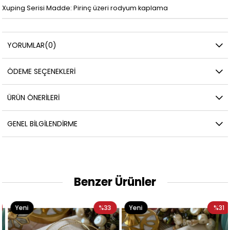
Xuping Serisi Madde: Pirinç üzeri rodyum kaplama
YORUMLAR
(0)
ÖDEME SEÇENEKLERI
ÜRÜN ÖNERILERI
GENEL BILGILENDIRME
Benzer Ürünler
Yeni
%33
Yeni
%31
Ürün
Ürün