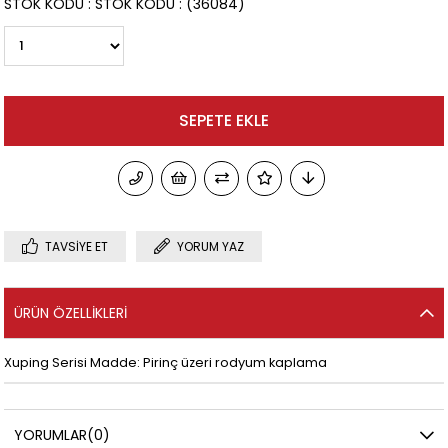
STOK KODU
STOK KODU
(36084)
TAVSIYE ET
YORUM YAZ
ÜRÜN ÖZELLIKLERI
Xuping Serisi Madde: Pirinç üzeri rodyum kaplama
YORUMLAR
(0)