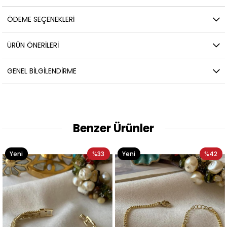
ÖDEME SEÇENEKLERI
ÜRÜN ÖNERILERI
GENEL BILGILENDIRME
Benzer Ürünler
Yeni
%33
Yeni
%42
Ürün
Ürün