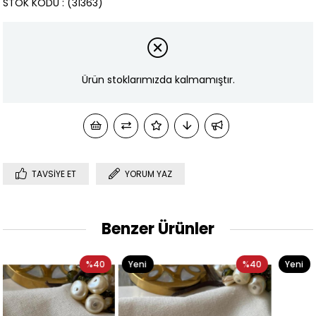
STOK KODU
(31363)
Ürün stoklarımızda kalmamıştır.
TAVSIYE ET
YORUM YAZ
Benzer Ürünler
0
Yeni
%40
Yeni
%4
Ürün
Ürün