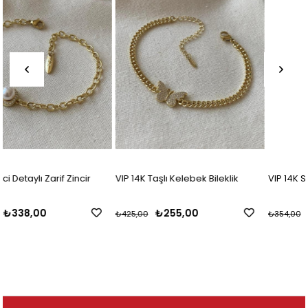
VIP 14K Taşlı Kelebek Bileklik
VIP 14K Suyolu Harf Bileklik
₺255,00
₺213,00
₺425,00
₺354,00