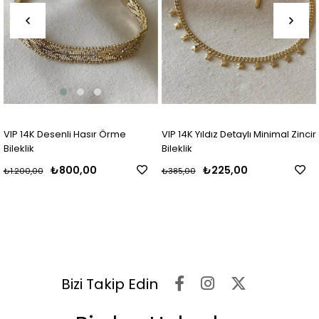
Örme
VIP 14K Yıldız Detaylı Minimal Zincir
VIP İnce Silver Suyolu Bil
Bileklik
₺225,00
₺295,00
₺385,00
₺480,00
Bizi Takip Edin