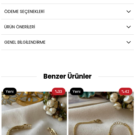
ÖDEME SEÇENEKLERI
ÜRÜN ÖNERILERI
GENEL BILGILENDIRME
Benzer Ürünler
%33
Yeni
%42
Yeni
Ürün
Ürün