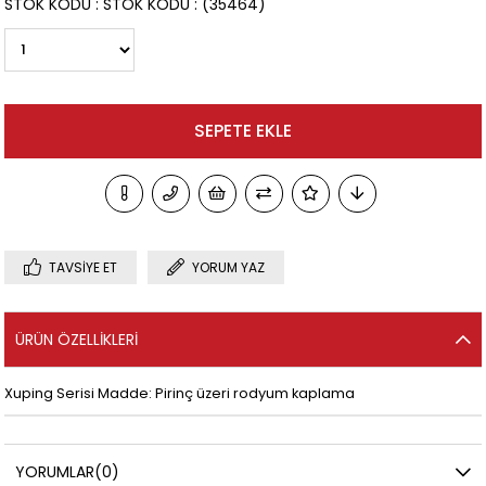
STOK KODU
STOK KODU
(35464)
TAVSIYE ET
YORUM YAZ
ÜRÜN ÖZELLIKLERI
Xuping Serisi Madde: Pirinç üzeri rodyum kaplama
YORUMLAR
(0)