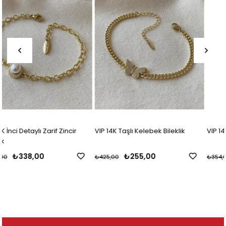
VIP 14K Taşlı Kelebek Bileklik
VIP 14K Suyolu Harf Bileklik
₺255,00
₺213,00
₺425,00
₺354,00