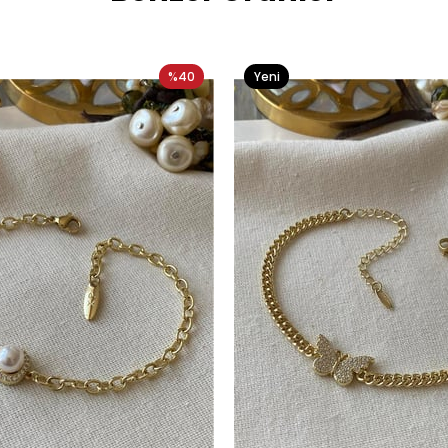
%40
Yeni
Ürün