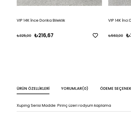
VIP 14K İnce Dorika Bileklik
VIP 14K İnci D
₺216,67
₺
₺325,00
₺563,00
ÜRÜN ÖZELLIKLERI
YORUMLAR
(0)
ÖDEME SEÇENEK
Xuping Serisi Madde: Pirinç üzeri rodyum kaplama