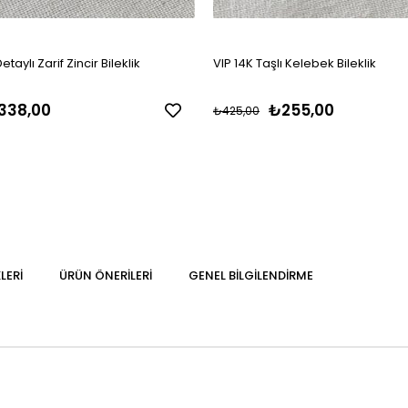
etaylı Zarif Zincir Bileklik
VIP 14K Taşlı Kelebek Bileklik
338,00
₺255,00
₺425,00
LERI
ÜRÜN ÖNERILERI
GENEL BILGILENDIRME