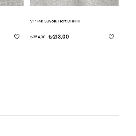
VIP 14K Suyolu Harf Bileklik
VIP Si
₺213,00
₺354,00
₺550