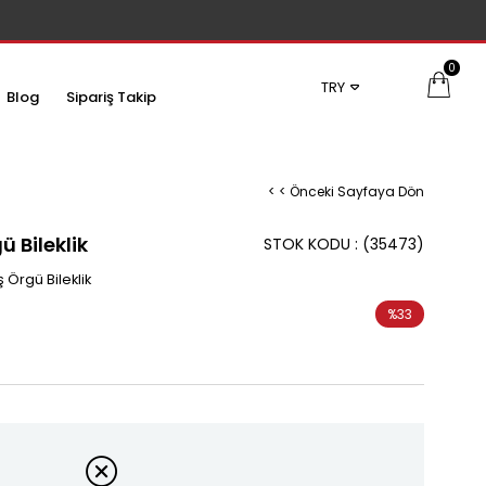
0
TRY
Blog
Sipariş Takip
< < Önceki Sayfaya Dön
ü Bileklik
STOK KODU
(35473)
 Örgü Bileklik
%
33
İndirim