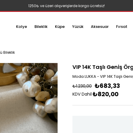
1250₺ ve üzeri alışverişlerde kargo ücretsiz!
Kolye
Bileklik
Küpe
Yüzük
Aksesuar
Fırsat
ü Bileklik
VIP 14K Taşlı Geniş Örg
Moda LUKKA - VIP 14K Taşlı Geniş
₺683,33
₺1.230,00
₺820,00
KDV Dahil