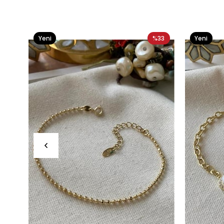
Yeni
%33
Yeni
Ürün
Ürün