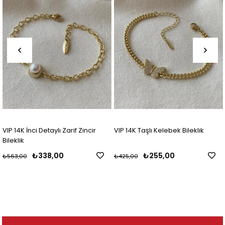
VIP 14K İnci Detaylı Zarif Zincir
VIP 14K Taşlı Kelebek Bileklik
Bileklik
₺338,00
₺255,00
₺563,00
₺425,00