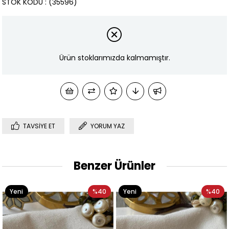
STOK KODU
(35596)
Ürün stoklarımızda kalmamıştır.
TAVSIYE ET
YORUM YAZ
Benzer Ürünler
Yeni
%40
Yeni
%40
Ürün
Ürün