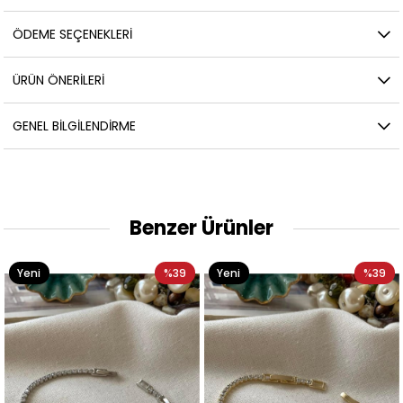
ÖDEME SEÇENEKLERI
ÜRÜN ÖNERILERI
GENEL BILGILENDIRME
Benzer Ürünler
Yeni
%39
Yeni
%39
Ürün
Ürün