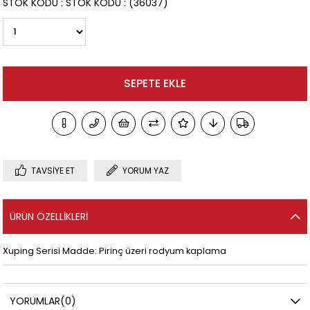
STOK KODU
STOK KODU
(36037)
TAVSIYE ET
YORUM YAZ
ÜRÜN ÖZELLIKLERI
Xuping Serisi Madde: Pirinç üzeri rodyum kaplama
YORUMLAR
(0)