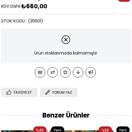
₺660,00
İndirim
KDV Dahil
STOK KODU
(35601)
Ürün stoklarımızda kalmamıştır.
TAVSIYE ET
YORUM YAZ
Benzer Ürünler
2
Yeni
%33
Yeni
%40