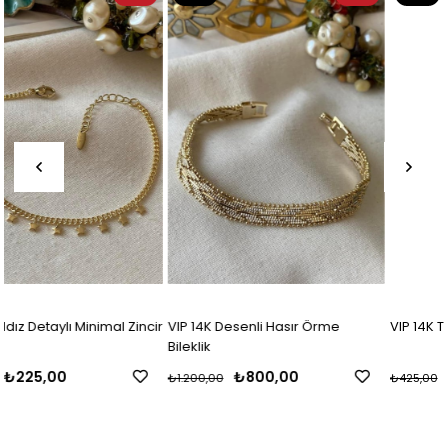
Ürün
Ürün
cir
VIP 14K Desenli Hasır Örme
VIP 14K Taşlı Kelebek Bileklik
Bileklik
₺800,00
₺255,00
₺1.200,00
₺425,00