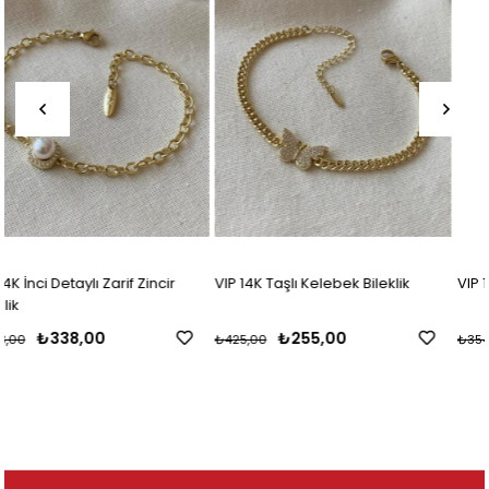
VIP 14K Taşlı Kelebek Bileklik
VIP 14K Suyolu Harf Bileklik
₺255,00
₺213,00
₺425,00
₺354,00