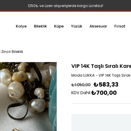
1250₺ ve üzeri alışverişlerde kargo ücretsiz!
Kolye
Bileklik
Küpe
Yüzük
Aksesuar
Fırsat
 Zincir Bileklik
VIP 14K Taşlı Sıralı Kare
Moda LUKKA - VIP 14K Taşlı Sıralı 
₺583,33
₺1.050,00
₺700,00
KDV Dahil