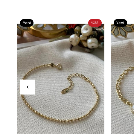
Yeni
%33
Yeni
Ürün
Ürün