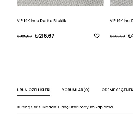
VIP 14K İnce Dorika Bileklik
VIP 14K İnci D
₺216,67
₺
₺325,00
₺563,00
ÜRÜN ÖZELLIKLERI
YORUMLAR
(0)
ÖDEME SEÇENEK
Xuping Serisi Madde: Pirinç üzeri rodyum kaplama