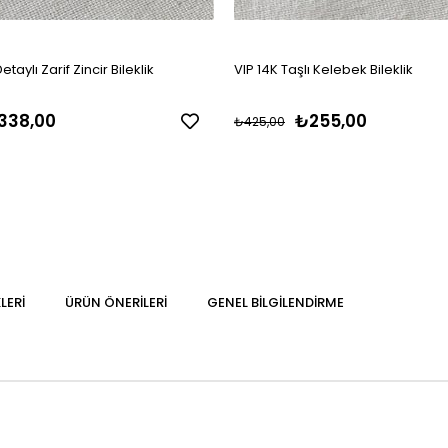
etaylı Zarif Zincir Bileklik
VIP 14K Taşlı Kelebek Bileklik
338,00
₺255,00
₺425,00
LERI
ÜRÜN ÖNERILERI
GENEL BILGILENDIRME