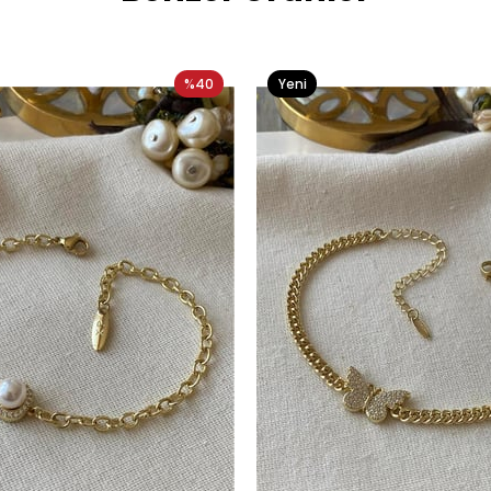
%40
Yeni
Ürün