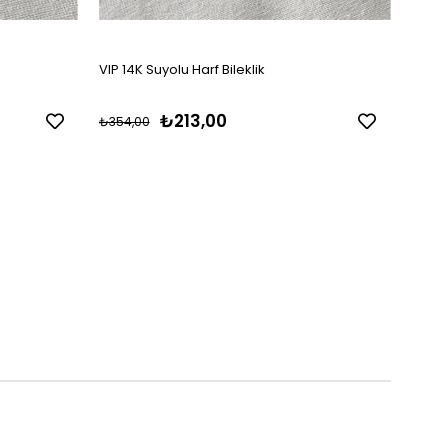
VIP 14K Suyolu Harf Bileklik
VIP Si
₺213,00
₺354,00
₺550