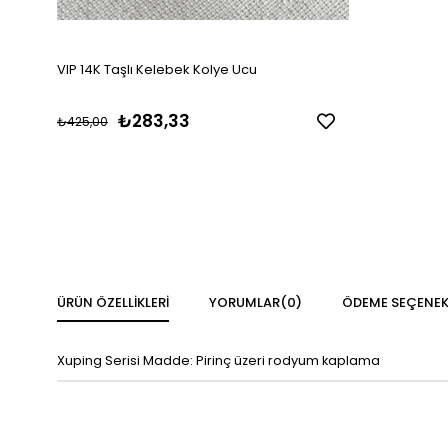
VIP 14K Taşlı Kelebek Kolye Ucu
₺283,33
₺425,00
ÜRÜN ÖZELLIKLERI
YORUMLAR
(0)
ÖDEME SEÇENEK
Xuping Serisi Madde: Pirinç üzeri rodyum kaplama