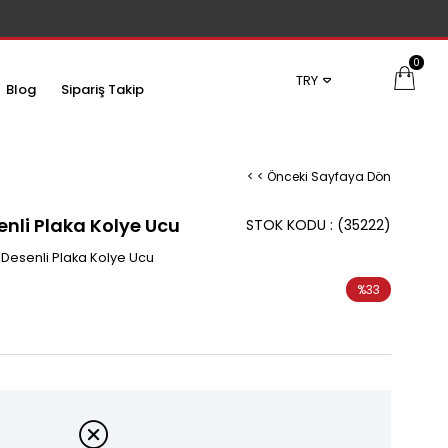
0
TRY
Blog
Sipariş Takip
< < Önceki Sayfaya Dön
senli Plaka Kolye Ucu
STOK KODU
(35222)
z Desenli Plaka Kolye Ucu
%
33
İndirim