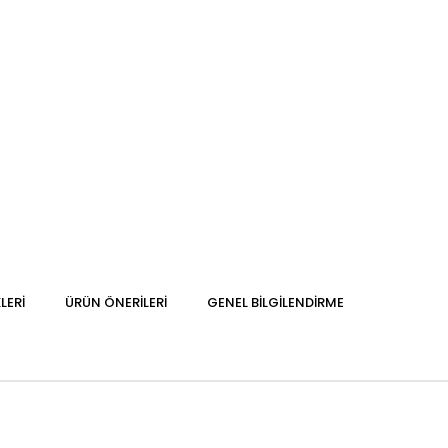
LERI
ÜRÜN ÖNERILERI
GENEL BILGILENDIRME