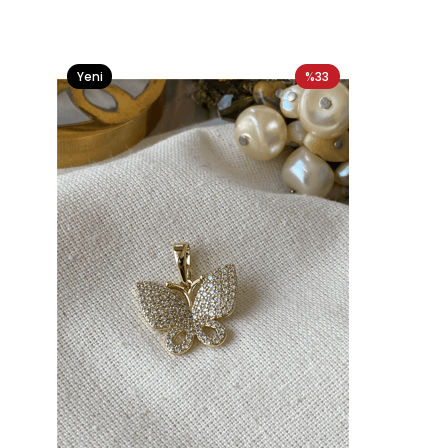
Yeni
%33
Ürün