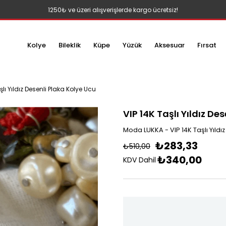
1250₺ ve üzeri alışverişlerde kargo ücretsiz!
Kolye
Bileklik
Küpe
Yüzük
Aksesuar
Fırsat
şlı Yıldız Desenli Plaka Kolye Ucu
VIP 14K Taşlı Yıldız De
Moda LUKKA - VIP 14K Taşlı Yıldı
₺283,33
₺510,00
₺340,00
KDV Dahil