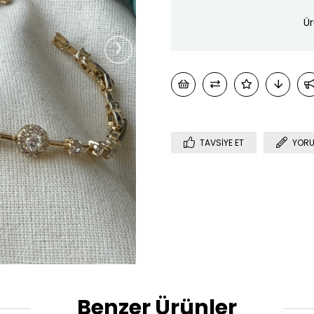
Ür
›
TAVSIYE ET
YORU
Benzer Ürünler