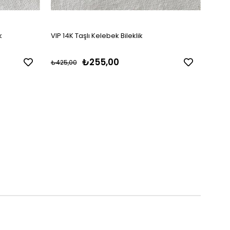
k
VIP 14K Taşlı Kelebek Bileklik
VIP 14
₺255,00
₺425,00
₺354,