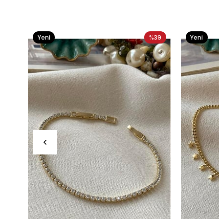
Yeni
%39
Yeni
Ürün
Ürün