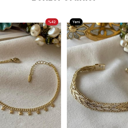
%42
Yeni
Ürün