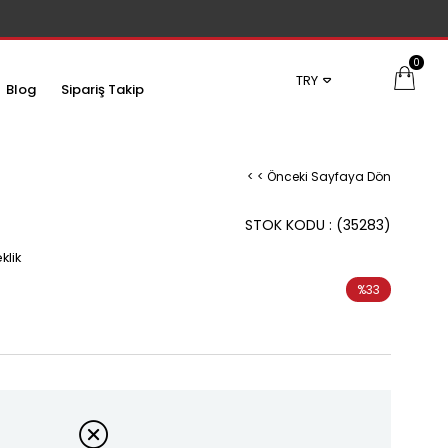
0
TRY
Blog
Sipariş Takip
< < Önceki Sayfaya Dön
STOK KODU
(35283)
klik
%
33
İndirim