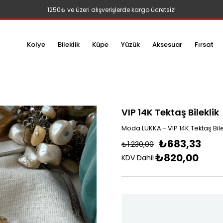
1250₺ ve üzeri alışverişlerde kargo ücretsiz!
Kolye
Bileklik
Küpe
Yüzük
Aksesuar
Fırsat
VIP 14K Tektaş Bileklik
Moda LUKKA - VIP 14K Tektaş Bile
₺683,33
₺1.230,00
₺820,00
KDV Dahil