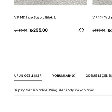
VIP 14K İnce Suyolu Bileklik
VIP 14K Yıldı
₺295,00
₺
₺480,00
₺385,00
ÜRÜN ÖZELLIKLERI
YORUMLAR
(0)
ÖDEME SEÇENEK
Xuping Serisi Madde: Prinç üzeri rodyum kaplama