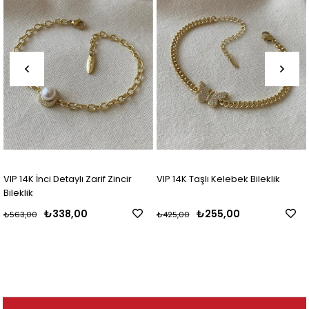
VIP 14K İnci Detaylı Zarif Zincir
VIP 14K Taşlı Kelebek Bileklik
Bileklik
₺338,00
₺255,00
₺563,00
₺425,00