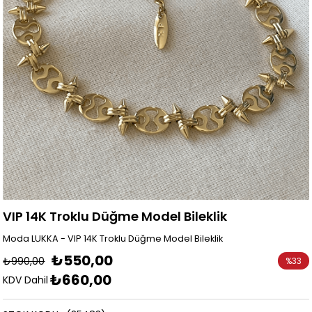
VIP 14K Troklu Düğme Model Bileklik
Moda LUKKA - VIP 14K Troklu Düğme Model Bileklik
₺550,00
₺990,00
%
33
₺660,00
İndirim
KDV Dahil