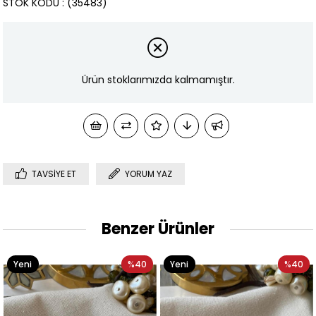
STOK KODU
(35483)
Ürün stoklarımızda kalmamıştır.
TAVSIYE ET
YORUM YAZ
Benzer Ürünler
Yeni
%40
Yeni
%40
Ürün
Ürün