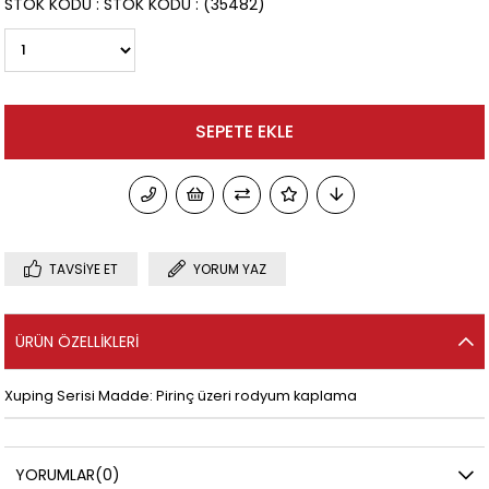
STOK KODU
STOK KODU
(35482)
TAVSIYE ET
YORUM YAZ
ÜRÜN ÖZELLIKLERI
Xuping Serisi Madde: Pirinç üzeri rodyum kaplama
YORUMLAR
(0)