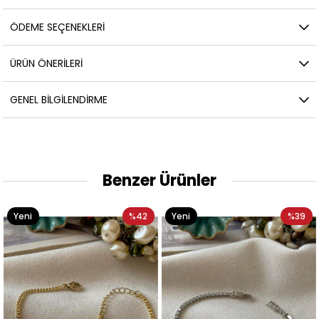
ÖDEME SEÇENEKLERI
ÜRÜN ÖNERILERI
GENEL BILGILENDIRME
Benzer Ürünler
Yeni
%42
Yeni
%39
Ürün
Ürün