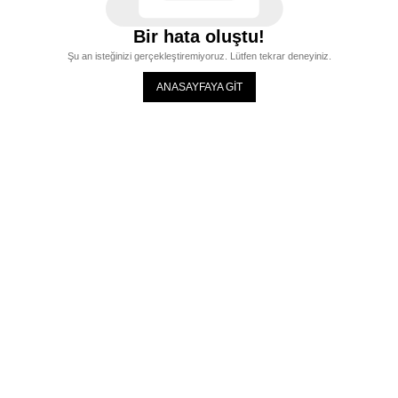
Bir hata oluştu!
Şu an isteğinizi gerçekleştiremiyoruz. Lütfen tekrar deneyiniz.
ANASAYFAYA GİT