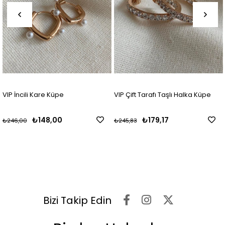
VIP İncili Kare Küpe
VIP Çift Tarafı Taşlı Halka Küpe
₺148,00
₺179,17
₺246,00
₺245,83
Bizi Takip Edin