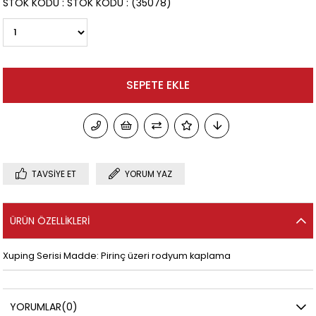
STOK KODU
STOK KODU
(35078)
TAVSIYE ET
YORUM YAZ
ÜRÜN ÖZELLIKLERI
Xuping Serisi Madde: Pirinç üzeri rodyum kaplama
YORUMLAR
(0)