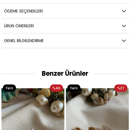
ÖDEME SEÇENEKLERI
ÜRÜN ÖNERILERI
GENEL BILGILENDIRME
Benzer Ürünler
Yeni
%40
Yeni
%27
Ürün
Ürün