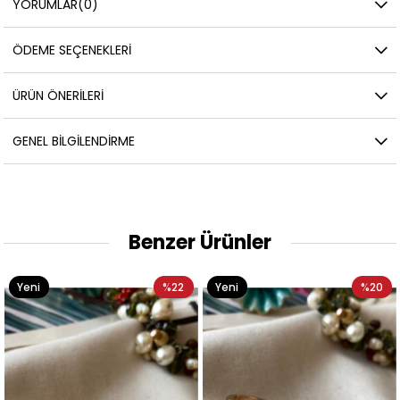
YORUMLAR
(0)
ÖDEME SEÇENEKLERI
ÜRÜN ÖNERILERI
GENEL BILGILENDIRME
Benzer Ürünler
Yeni
%22
Yeni
%20
Ürün
Ürün