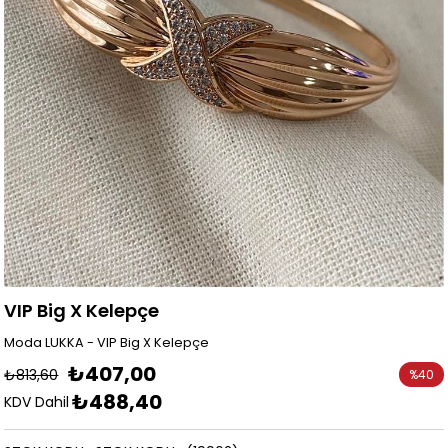
VIP Big X Kelepçe
Moda LUKKA - VIP Big X Kelepçe
₺407,00
₺813,60
%
40
₺488,40
İndirim
KDV Dahil