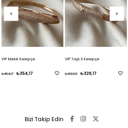
VIP Mekik Kelepçe
VIP Taşlı X Kelepçe
₺354,17
₺329,17
₺454,17
₺412,50
Bizi Takip Edin