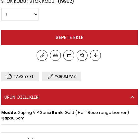
STOK KODU
STOK KODU
(19962)
TAVSIYE ET
YORUM YAZ
ÜRÜN ÖZELLIKLERI
Madde
: Xuping VIP Serisi
Renk
: Gold ( Hafif Rose renge benzer.)
Çap
:18,5cm