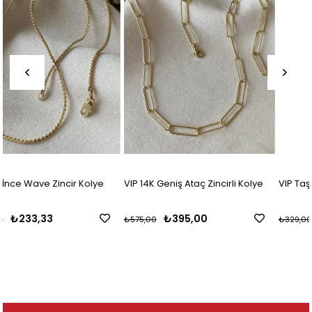
VIP 14K Geniş Ataç Zincirli Kolye
VIP Taşlı Harf Kolye
₺395,00
₺195,83
₺575,00
₺329,00