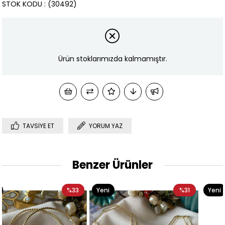
STOK KODU
(30492)
Ürün stoklarımızda kalmamıştır.
TAVSIYE ET
YORUM YAZ
Benzer Ürünler
3
Yeni
%31
Yeni
%4
Ürün
Ürün