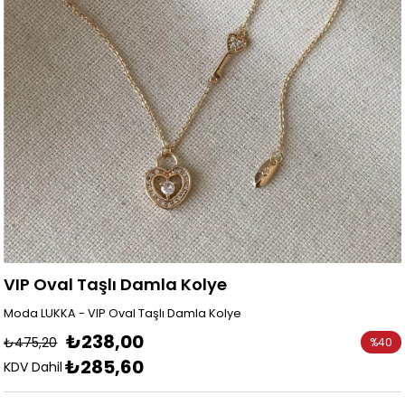
VIP Oval Taşlı Damla Kolye
Moda LUKKA - VIP Oval Taşlı Damla Kolye
₺238,00
₺475,20
%
40
₺285,60
İndirim
KDV Dahil