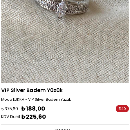
VIP Silver Badem Yüzük
Moda LUKKA - VIP Silver Badem Yüzük
₺188,00
₺375,60
%
40
₺225,60
İndirim
KDV Dahil