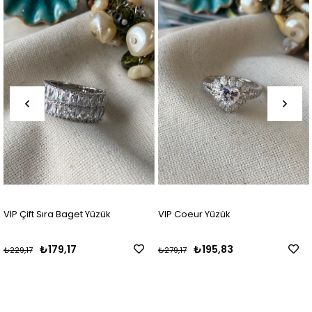
VIP Çift Sıra Baget Yüzük
VIP Coeur Yüzük
₺179,17
₺195,83
₺229,17
₺279,17