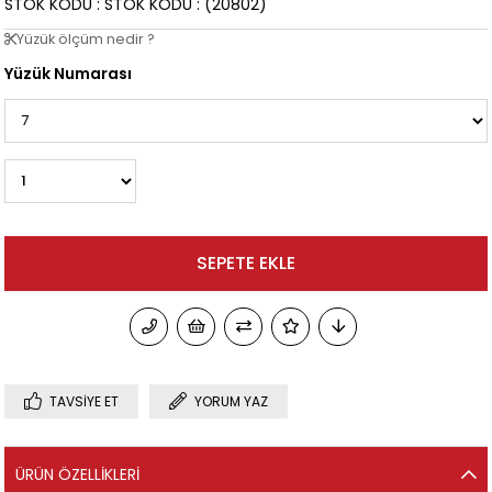
STOK KODU
STOK KODU
(20802)
Yüzük ölçüm nedir ?
Yüzük Numarası
TAVSIYE ET
YORUM YAZ
ÜRÜN ÖZELLIKLERI