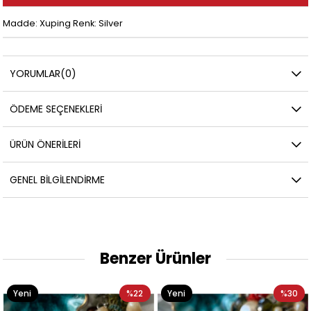
Madde: Xuping Renk: Silver
YORUMLAR
(0)
ÖDEME SEÇENEKLERI
ÜRÜN ÖNERILERI
GENEL BILGILENDIRME
Benzer Ürünler
Yeni
%22
Yeni
%30
Ürün
Ürün