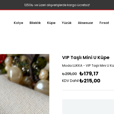
1250₺ ve üzeri alışverişlerde kargo ücretsiz!
Kolye
Bileklik
Küpe
Yüzük
Aksesuar
Fırsat
VIP Taşlı Mini U Küpe
Moda LUKKA - VIP Taşlı Mini U K
₺179,17
₺295,00
₺215,00
KDV Dahil