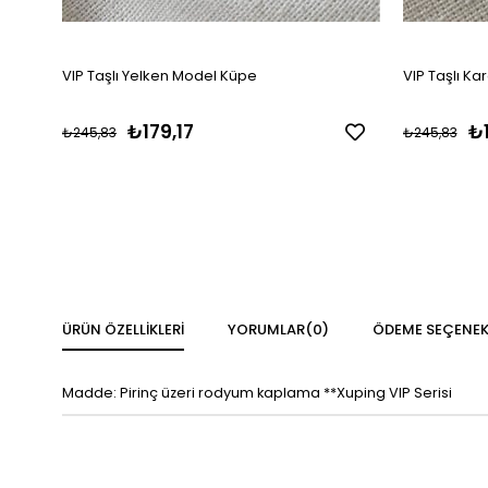
VIP Taşlı Yelken Model Küpe
VIP Taşlı Ka
₺179,17
₺1
₺245,83
₺245,83
ÜRÜN ÖZELLIKLERI
YORUMLAR
(0)
ÖDEME SEÇENEK
Madde: Pirinç üzeri rodyum kaplama **Xuping VIP Serisi