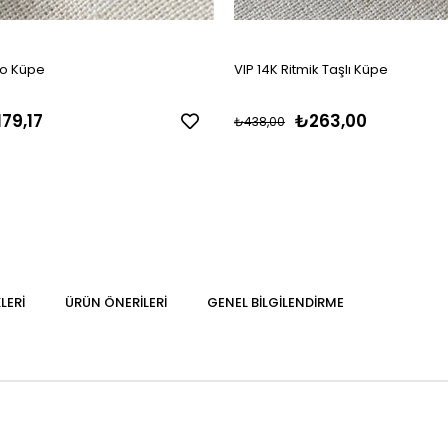
ro Küpe
VIP 14K Ritmik Taşlı Küpe
79,17
₺263,00
₺438,00
LERI
ÜRÜN ÖNERILERI
GENEL BILGILENDIRME