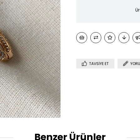
Ür
TAVSIYE ET
YORU
Benzer Ürünler