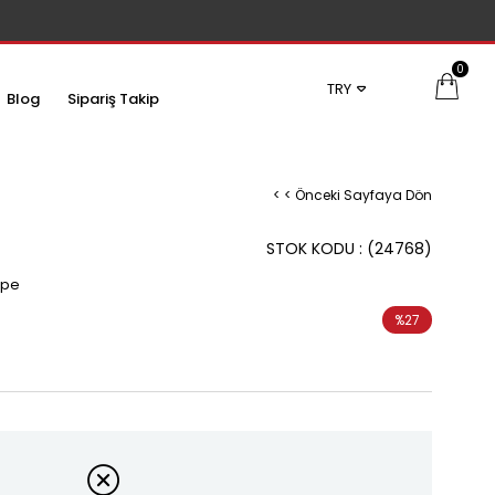
0
TRY
Blog
Sipariş Takip
< < Önceki Sayfaya Dön
STOK KODU
(24768)
üpe
%
27
İndirim