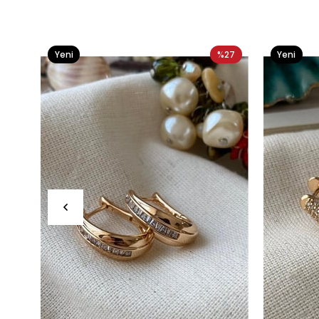
Yeni
%27
Yeni
Ürün
Ürün