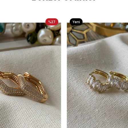
%27
Yeni
Ürün