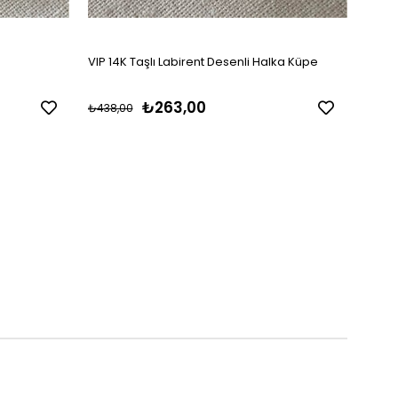
VIP 14K Taşlı Labirent Desenli Halka Küpe
VIP V
₺263,00
₺438,00
₺329,