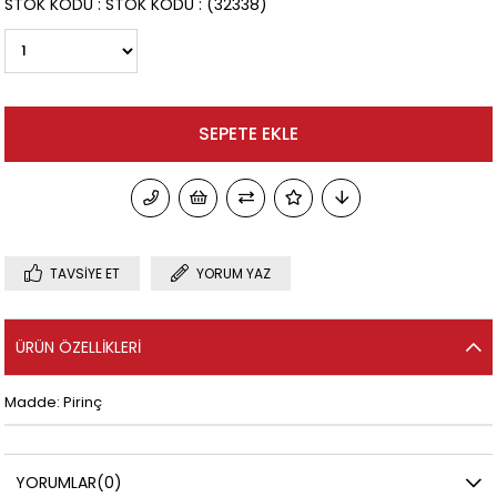
STOK KODU
STOK KODU
(32338)
TAVSIYE ET
YORUM YAZ
ÜRÜN ÖZELLIKLERI
Madde: Pirinç
YORUMLAR
(0)