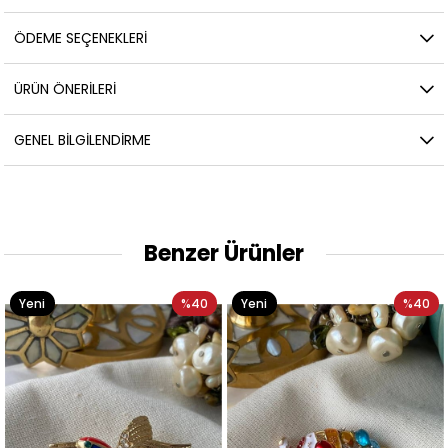
ÖDEME SEÇENEKLERI
ÜRÜN ÖNERILERI
GENEL BILGILENDIRME
Benzer Ürünler
Yeni
%40
Yeni
%40
Ürün
Ürün