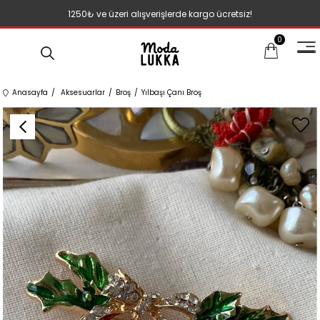
1250₺ ve üzeri alışverişlerde kargo ücretsiz!
0
Anasayfa
Aksesuarlar
Broş
Yılbaşı Çanı Broş