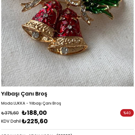
Yılbaşı Çanı Broş
Moda LUKKA - Yılbaşı Çanı Broş
₺188,00
₺375,60
%
40
₺225,60
İndirim
KDV Dahil