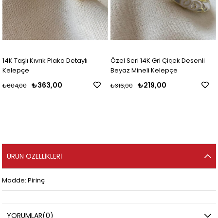
Detaylı
Özel Seri 14K Gri Çiçek Desenli
Özel Seri 14K Krem Ya
Beyaz Mineli Kelepçe
Çiçek Desenli Mineli 
₺219,00
₺219,00
₺316,00
₺316,00
ÜRÜN ÖZELLIKLERI
Madde: Pirinç
YORUMLAR
(0)