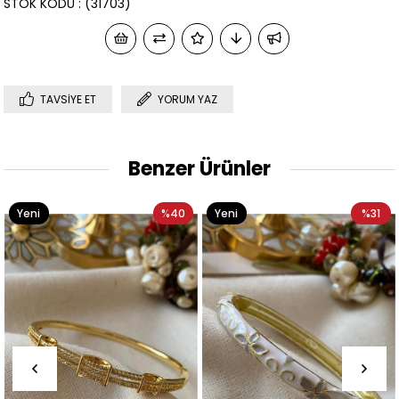
STOK KODU
(31703)
TAVSIYE ET
YORUM YAZ
Benzer Ürünler
%40
Yeni
%31
Yeni
Ürün
Ürün